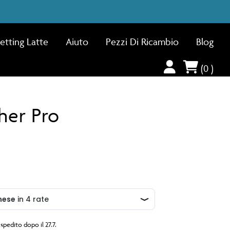
etting Latte
Aiuto
Pezzi Di Ricambio
Blog
Account
Cart
Item
(
0
)
her Pro
spedito dopo il 27.7.