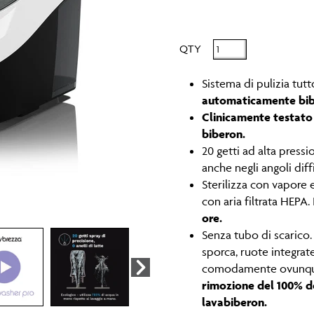
QTY
Sistema di pulizia tut
automaticamente bibe
Clinicamente testato 
biberon.
20 getti ad alta press
anche negli angoli diffic
Sterilizza con vapore 
con aria filtrata HEPA.
ore.
Senza tubo di scarico.
sporca, ruote integrat
comodamente ovunq
rimozione del 100% dei
lavabiberon.