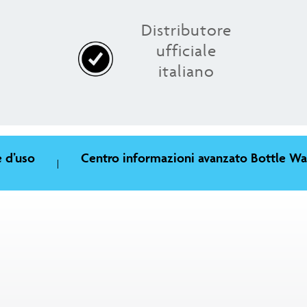
Distributore
ufficiale
italiano
 d’uso
Centro informazioni avanzato Bottle Wa
|