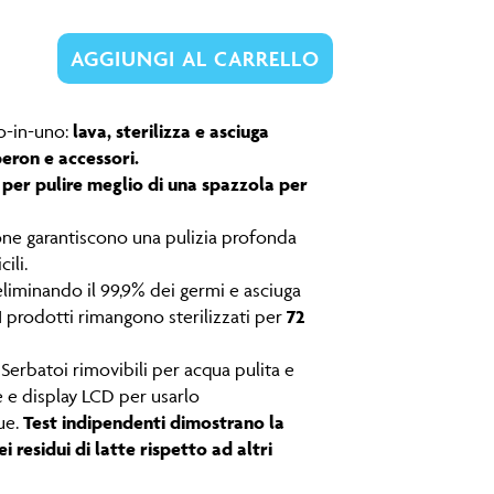
AGGIUNGI AL CARRELLO
to-in-uno:
lava, sterilizza e asciuga
ron e accessori.
per pulire meglio di una spazzola per
ione garantiscono una pulizia profonda
ili.
eliminando il 99,9% dei germi e asciuga
 I prodotti rimangono sterilizzati per
72
 Serbatoi rimovibili per acqua pulita e
e e display LCD per usarlo
ue.
Test indipendenti dimostrano la
 residui di latte rispetto ad altri