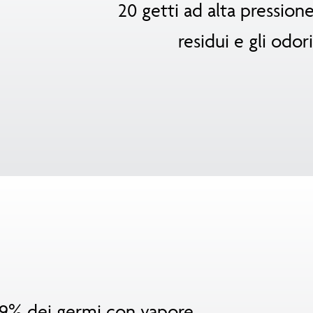
20 getti ad alta pression
residui e gli odori
99,9% dei germi con vapore